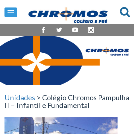
Toggle
navigation
Unidades
> Colégio Chromos Pampulha
II – Infantil e Fundamental